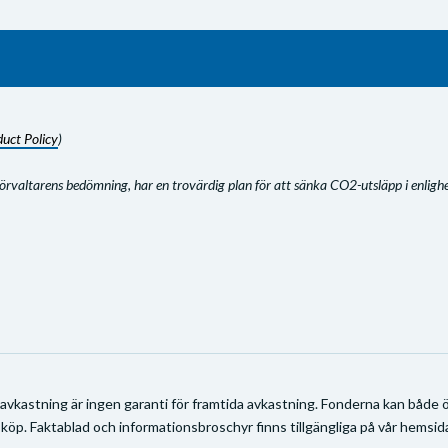
duct Policy
)
 förvaltarens bedömning, har en trovärdig plan för att sänka CO2-utsläpp i enlig
 avkastning är ingen garanti för framtida avkastning. Fonderna kan både ök
 köp. Faktablad och informationsbroschyr finns tillgängliga på vår hemsida