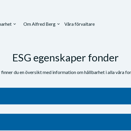
barhet
Om Alfred Berg
Våra förvaltare
expand_more
expand_more
ESG egenskaper fonder
 finner du en översikt med information om hållbarhet i alla våra fo