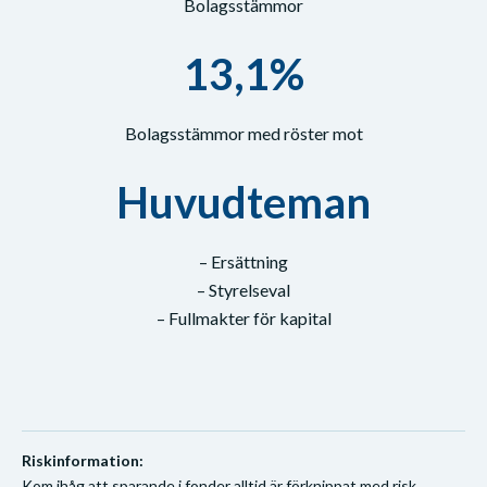
Bolagsstämmor
13,1%
Bolagsstämmor med röster mot
Huvudteman
– Ersättning
– Styrelseval
– Fullmakter för kapital
Riskinformation:
Kom ihåg att sparande i fonder alltid är förknippat med risk.