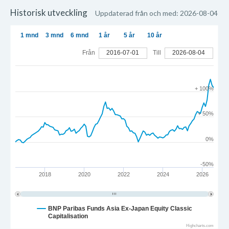
Historisk utveckling
Uppdaterad från och med: 2026-08-04
1 mnd
3 mnd
6 mnd
1 år
5 år
10 år
Från
2016-07-01
Till
2026-08-04
+ 100%
+ 50%
0%
-50%
2018
2020
2022
2024
2026
BNP Paribas Funds Asia Ex-Japan Equity Classic
Capitalisation
Highcharts.com