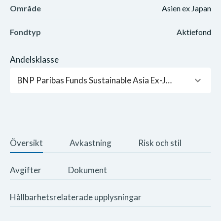
Område
Asien ex Japan
Fondtyp
Aktiefond
Andelsklasse
keyboard_arrow_down
BNP Paribas Funds Sustainable Asia Ex-Japan Equity Classic Capitalisation USD
Översikt
Avkastning
Risk och stil
Avgifter
Dokument
Hållbarhetsrelaterade upplysningar