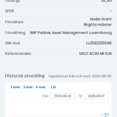
Fondtyp
SICAV
SFDR
-
Nadia Grant
Förvaltare
Birgitta Hobster
Förvaltning
BNP Paribas Asset Management Luxembourg
ISIN-kod
LU2583255596
Referensindex
MSCI ACWI NR EUR
Historisk utveckling
Uppdaterad från och med: 2026-08-06
1 mnd
3 mnd
6 mnd
1 år
5 år
10 år
Från
2023-09-18
Till
2026-08-07
+ 75%