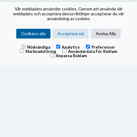
Vår webbplats använder cookies. Genom att använda vår
webbplats och acceptera dessa riktlinjer accepterar du vår
användning av cookies
Godkänn alla
Acceptera val
Avvisa Alla
Nödvändiga
Analytics
Preferenser
Marknadsföring
Användardata För Reklam
Anpassa Reklam
Fonden tillämpar swing pricing, för mer information om hur
fonden använder swing pricing, se fondens prospekt.
Swingfaktorn utvärderas kvartalsvis och vid extraordinära
händelser på marknaderna.