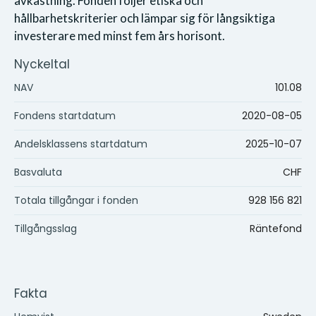
avkastning. Fonden följer etiska och
hållbarhetskriterier och lämpar sig för långsiktiga
investerare med minst fem års horisont.
Nyckeltal
NAV
101.08
Fondens startdatum
2020-08-05
Andelsklassens startdatum
2025-10-07
Basvaluta
CHF
Totala tillgångar i fonden
928 156 821
Tillgångsslag
Räntefond
Fakta