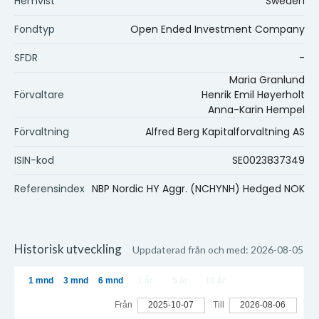
Hemvist
Sweden
Fondtyp
Open Ended Investment Company
SFDR
-
Maria Granlund
Förvaltare
Henrik Emil Høyerholt
Anna-Karin Hempel
Förvaltning
Alfred Berg Kapitalforvaltning AS
ISIN-kod
SE0023837349
Referensindex
NBP Nordic HY Aggr. (NCHYNH) Hedged NOK
Historisk utveckling
Uppdaterad från och med: 2026-08-05
1 mnd
3 mnd
6 mnd
1 år
5 år
10 år
Från
2025-10-07
Till
2026-08-06