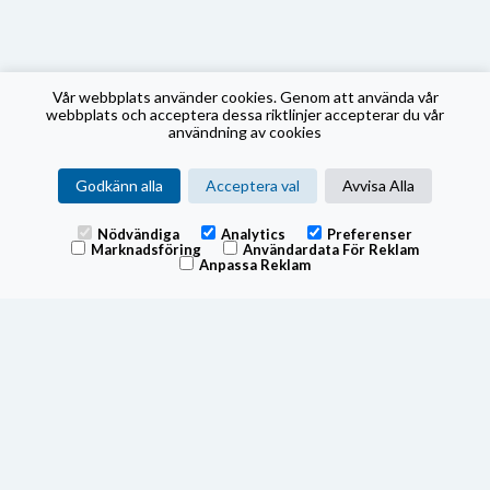
Vår webbplats använder cookies. Genom att använda vår
webbplats och acceptera dessa riktlinjer accepterar du vår
användning av cookies
Godkänn alla
Acceptera val
Avvisa Alla
Nödvändiga
Analytics
Preferenser
Marknadsföring
Användardata För Reklam
Anpassa Reklam
Fonden tillämpar swing pricing, för mer information om hur
fonden använder swing pricing, se fondens prospekt.