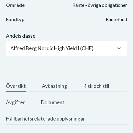
Område
Ränte - övriga obligationer
Fondtyp
Räntefond
Andelsklasse
keyboard_arrow_down
Alfred Berg Nordic High Yield I (CHF)
Översikt
Avkastning
Risk och stil
Avgifter
Dokument
Hållbarhetsrelaterade upplysningar