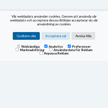
Vår webbplats använder cookies. Genom att använda vår
webbplats och acceptera dessa riktlinjer accepterar du vår
användning av cookies
Godkänn alla
Acceptera val
Avvisa Alla
Nödvändiga
Analytics
Preferenser
Marknadsföring
Användardata För Reklam
Anpassa Reklam
Fonden tillämpar swing pricing, för mer information om hur
fonden använder swing pricing, se fondens prospekt.
Swingfaktorn utvärderas kvartalsvis och vid extraordinära