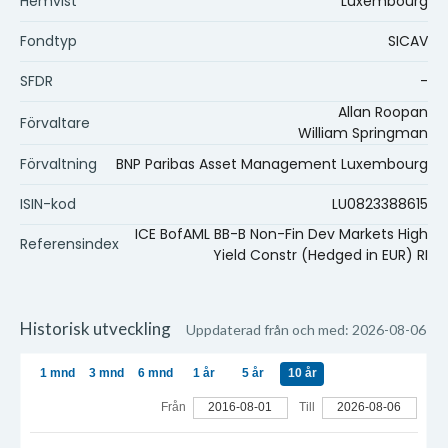
Hemvist
Luxembourg
Fondtyp
SICAV
SFDR
-
Allan Roopan
Förvaltare
William Springman
Förvaltning
BNP Paribas Asset Management Luxembourg
ISIN-kod
LU0823388615
ICE BofAML BB-B Non-Fin Dev Markets High
Referensindex
Yield Constr (Hedged in EUR) RI
Historisk utveckling
Uppdaterad från och med: 2026-08-06
1 mnd
3 mnd
6 mnd
1 år
5 år
10 år
Från
2016-08-01
Till
2026-08-06