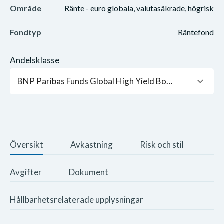
Område
Ränte - euro globala, valutasäkrade, högrisk
Fondtyp
Räntefond
Andelsklasse
keyboard_arrow_down
BNP Paribas Funds Global High Yield Bond Classic Capitalisation EUR
Översikt
Avkastning
Risk och stil
Avgifter
Dokument
Hållbarhetsrelaterade upplysningar