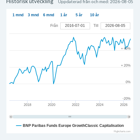
Historisk utveckling
Uppdaterad från och med: 2026-08-05
1 mnd
3 mnd
6 mnd
1 år
5 år
10 år
Från
2016-07-01
Till
2026-08-05
+ 40%
+ 20%
0%
-20%
2018
2020
2022
2024
2026
BNP Paribas Funds Europe GrowthClassic Capitalisation
Highcharts.com