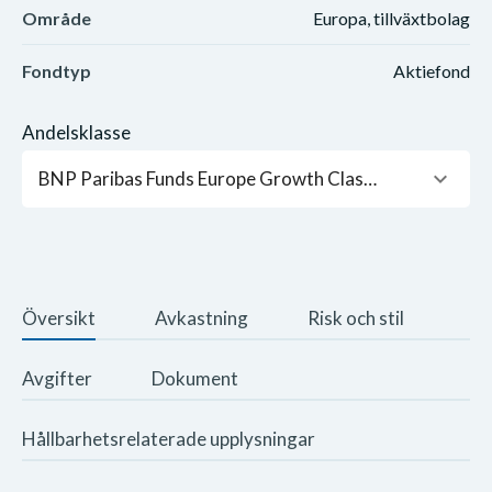
Område
Europa, tillväxtbolag
Fondtyp
Aktiefond
Andelsklasse
keyboard_arrow_down
BNP Paribas Funds Europe Growth Classic Capitalisation EUR
Översikt
Avkastning
Risk och stil
Avgifter
Dokument
Hållbarhetsrelaterade upplysningar