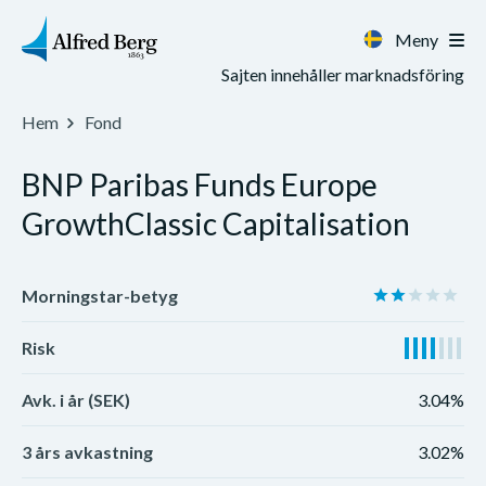
Meny
Sajten innehåller marknadsföring
Hem
Fond
BNP Paribas Funds Europe
GrowthClassic Capitalisation
Morningstar-betyg
Risk
Avk. i år (SEK)
3.04%
3 års avkastning
3.02%