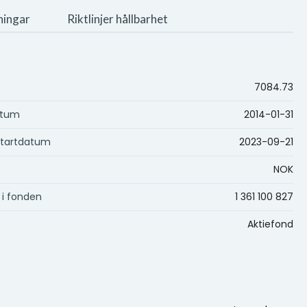
ningar
Riktlinjer hållbarhet
7084.73
atum
2014-01-31
startdatum
2023-09-21
NOK
 i fonden
1 361 100 827
Aktiefond