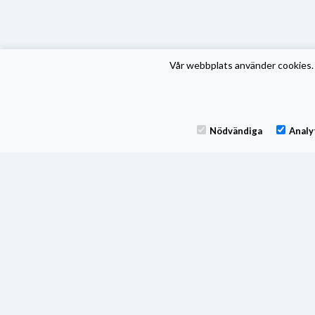
Vår webbplats använder cookies. 
Nödvändiga
Analy
Fonden tillämpar swing pricing, för mer information om hur fon