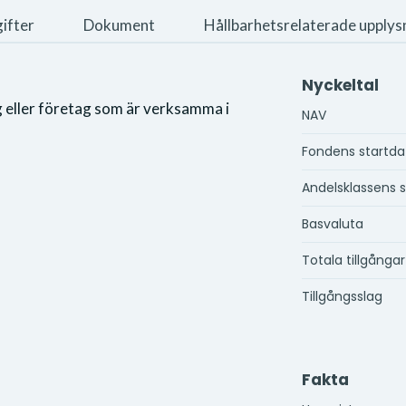
ifter
Dokument
Hållbarhetsrelaterade upplys
Nyckeltal
g eller företag som är verksamma i
NAV
Fondens startd
Andelsklassens 
Basvaluta
Totala tillgångar
Tillgångsslag
Fakta