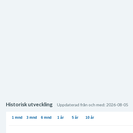
Historisk utveckling
Uppdaterad från och med: 2026-08-05
1 mnd
3 mnd
6 mnd
1 år
5 år
10 år