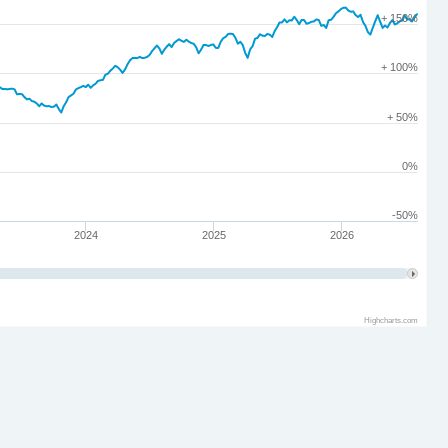
+ 150%
+ 100%
+ 50%
0%
-50%
2024
2025
2026
Highcharts.com