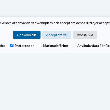
Genom att använda vår webbplats och acceptera dessa riktlinjer accept
Godkänn alla
Acceptera val
Avvisa Alla
tics
Preferenser
Marknadsföring
Användardata För Re
den använder swing pricing, se fondens prospekt. Swingfaktorn utv