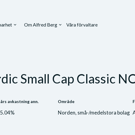
barhet
Om Alfred Berg
Våra förvaltare
expand_more
expand_more
dic Small Cap Classic N
 års avkastning ann.
Område
F
5.04%
Norden, små-/medelstora bolag