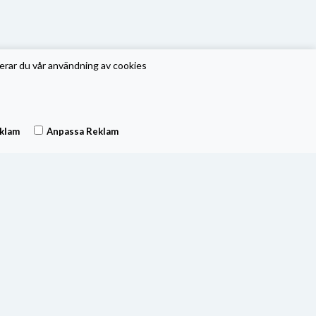
erar du vår användning av cookies
klam
Anpassa Reklam
ärderas kvartalsvis och vid extraordinära händelser på