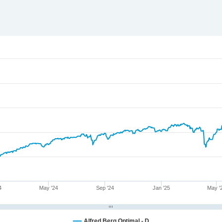
4
May '24
Sep '24
Jan '25
May '
Alfred Berg Optimal - D