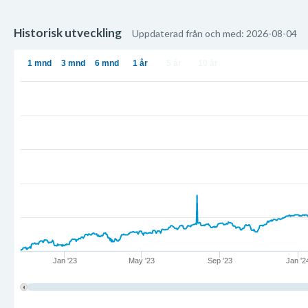
Historisk utveckling
Uppdaterad från och med: 2026-08-04
1 mnd
3 mnd
6 mnd
1 år
5 år
10 år
Jan '23
May '23
Sep '23
Jan '2