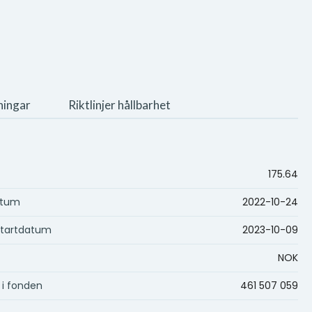
ningar
Riktlinjer hållbarhet
175.64
atum
2022-10-24
startdatum
2023-10-09
NOK
 i fonden
461 507 059