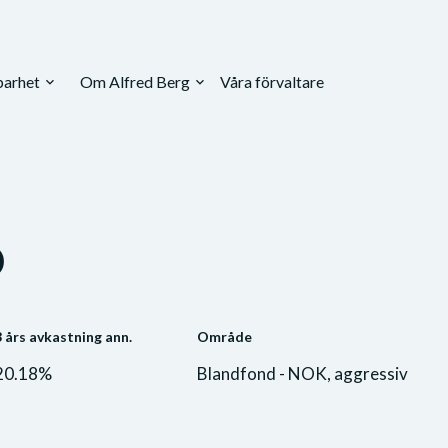
barhet
Om Alfred Berg
Våra förvaltare
expand_more
expand_more
D
3 års avkastning ann.
Område
20.18%
Blandfond - NOK, aggressiv