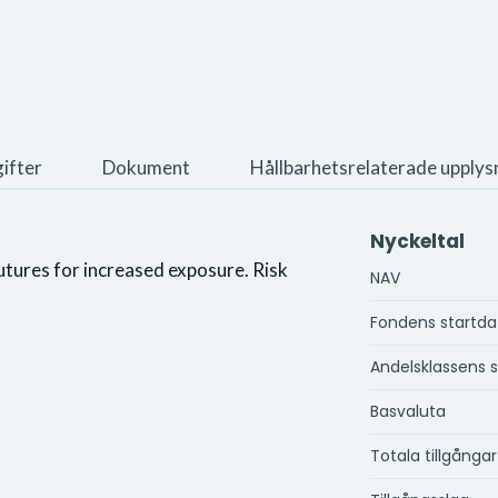
ifter
Dokument
Hållbarhetsrelaterade upplys
Nyckeltal
utures for increased exposure. Risk
NAV
Fondens startd
Andelsklassens 
Basvaluta
Totala tillgångar