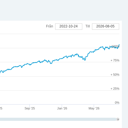
Från
2022-10-24
Till
2026-08-05
+ 100%
+ 75%
+ 50%
+ 25%
0%
25
Sep '25
Jan '26
May '26