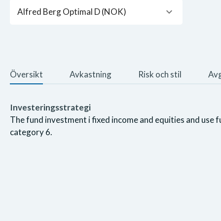
keyboard_arrow_down
Alfred Berg Optimal D (NOK)
Översikt
Avkastning
Risk och stil
Avg
Investeringsstrategi
The fund investment i fixed income and equities and use f
category 6.