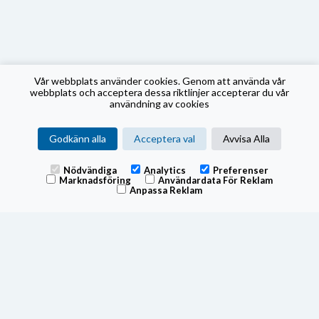
Vår webbplats använder cookies. Genom att använda vår
webbplats och acceptera dessa riktlinjer accepterar du vår
användning av cookies
Godkänn alla
Acceptera val
Avvisa Alla
Nödvändiga
Analytics
Preferenser
Marknadsföring
Användardata För Reklam
Anpassa Reklam
Fonden tillämpar swing pricing, för mer information om hur