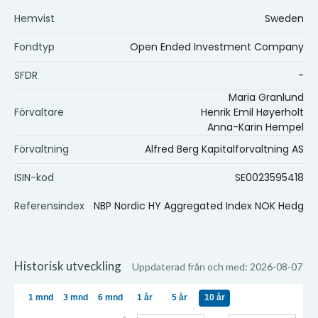
Hemvist
Sweden
Fondtyp
Open Ended Investment Company
SFDR
-
Maria Granlund
Förvaltare
Henrik Emil Høyerholt
Anna-Karin Hempel
Förvaltning
Alfred Berg Kapitalforvaltning AS
ISIN-kod
SE0023595418
Referensindex
NBP Nordic HY Aggregated Index NOK Hedg
Historisk utveckling
Uppdaterad från och med: 2026-08-07
1 mnd
3 mnd
6 mnd
1 år
5 år
10 år