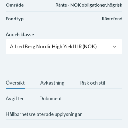
Område
Ränte - NOK obligationer, högrisk
Fondtyp
Räntefond
Andelsklasse
keyboard_arrow_down
Alfred Berg Nordic High Yield II R (NOK)
Översikt
Avkastning
Risk och stil
Avgifter
Dokument
Hållbarhetsrelaterade upplysningar