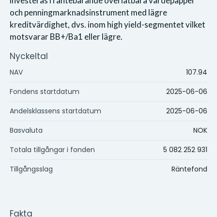
investeras i räntebärande överlåtbara värdepapper
och penningmarknadsinstrument med lägre
kreditvärdighet, dvs. inom high yield-segmentet vilket
motsvarar BB+/Ba1 eller lägre.
Nyckeltal
NAV
107.94
Fondens startdatum
2025-06-06
Andelsklassens startdatum
2025-06-06
Basvaluta
NOK
Totala tillgångar i fonden
5 082 252 931
Tillgångsslag
Räntefond
Fakta