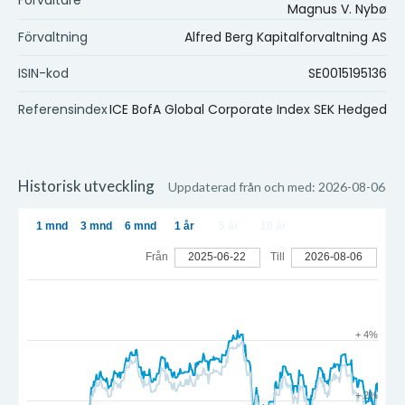
Magnus V. Nybø
Förvaltning
Alfred Berg Kapitalforvaltning AS
ISIN-kod
SE0015195136
Referensindex
ICE BofA Global Corporate Index SEK Hedged
Historisk utveckling
Uppdaterad från och med: 2026-08-06
1 mnd
3 mnd
6 mnd
1 år
5 år
10 år
Från
2025-06-22
Till
2026-08-06
+ 4%
+ 2%