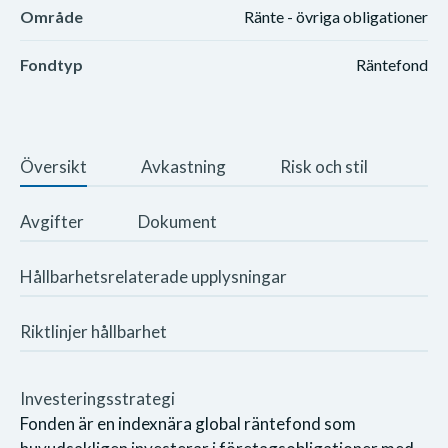
Område
Ränte - övriga obligationer
Fondtyp
Räntefond
Översikt
Avkastning
Risk och stil
Avgifter
Dokument
Hållbarhetsrelaterade upplysningar
Riktlinjer hållbarhet
Investeringsstrategi
Fonden är en indexnära global räntefond som