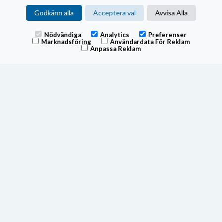
Godkänn alla
Acceptera val
Avvisa Alla
Nödvändiga
Analytics
Preferenser
Marknadsföring
Användardata För Reklam
Anpassa Reklam
Fonden tillämpar swing pricing, för mer information om hur
fonden använder swing pricing, se fondens prospekt.
Swingfaktorn utvärderas kvartalsvis och vid extraordinära
händelser på marknaderna.