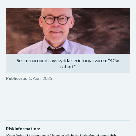
Ser turnaround i avskydda serieförvärvaren: “40%
rabatt”
Publicerad
1. April 2025
Riskinformation:
Kom ihåg att sparande i fonder alltid är förknippat med risk.