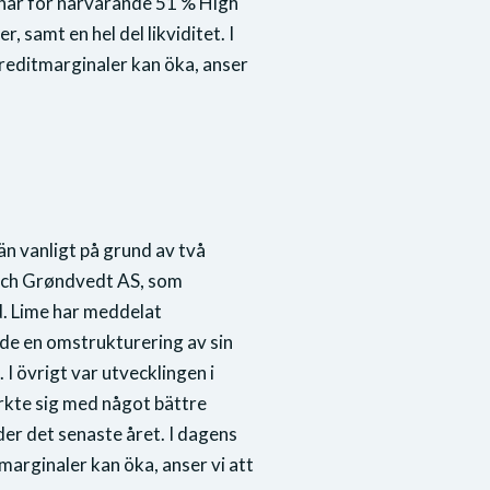
 har för närvarande 51 % High
 samt en hel del likviditet. I
reditmarginaler kan öka, anser
n vanligt på grund av två
och Grøndvedt AS, som
. Lime har meddelat
de en omstrukturering av sin
. I övrigt var utvecklingen i
ärkte sig med något bättre
der det senaste året. I dagens
arginaler kan öka, anser vi att