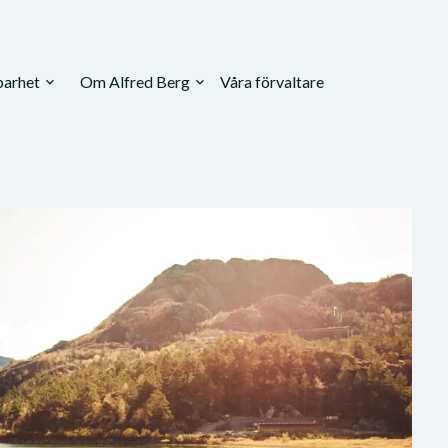
barhet
Om Alfred Berg
Våra förvaltare
expand_more
expand_more