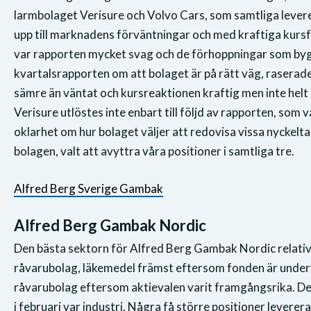
larmbolaget Verisure och Volvo Cars, som samtliga lever
upp till marknadens förväntningar och med kraftiga kursfal
var rapporten mycket svag och de förhoppningar som byg
kvartalsrapporten om att bolaget är på rätt väg, rasera
sämre än väntat och kursreaktionen kraftig men inte hel
Verisure utlöstes inte enbart till följd av rapporten, som
oklarhet om hur bolaget väljer att redovisa vissa nyckeltal
bolagen, valt att avyttra våra positioner i samtliga tre.
Alfred Berg Sverige Gambak
Alfred Berg Gambak Nordic
Den bästa sektorn för Alfred Berg Gambak Nordic relativ
råvarubolag, läkemedel främst eftersom fonden är unde
råvarubolag eftersom aktievalen varit framgångsrika. D
i februari var industri. Några få större positioner leverer