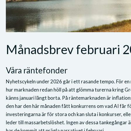
Månadsbrev februari 
Våra räntefonder
Nyhetscykeln under 2026 går i ett rasande tempo. För en
hur marknaden redan höll på att glömma turerna kring Gr
känns januari långt borta. På räntemarknaden är inflatio
den har den här månaden fått konkurrens om vad AI får fö
investeringarna är för stora och kan sluta i konkurser, elle
leder till massarbetslöshet. Ingen av dessa tankegångar 
har de kommit att prägla narrativet i februari.