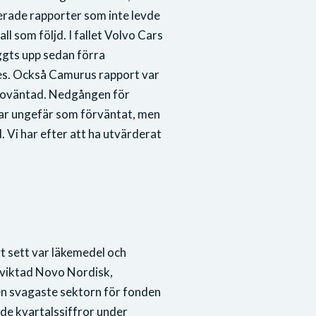
erade rapporter som inte levde
l som följd. I fallet Volvo Cars
gts upp sedan förra
des. Också Camurus rapport var
t oväntad. Nedgången för
 var ungefär som förväntat, men
. Vi har efter att ha utvärderat
t sett var läkemedel och
rviktad Novo Nordisk,
en svagaste sektorn för fonden
ade kvartalssiffror under