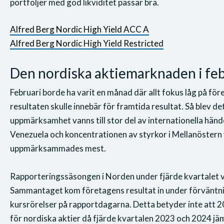
portföljer med god likviditet passar bra.
Alfred Berg Nordic High Yield ACC A
Alfred Berg Nordic High Yield Restricted
Den nordiska aktiemarknaden i feb
Februari borde ha varit en månad där allt fokus låg på fö
resultaten skulle innebär för framtida resultat. Så blev d
uppmärksamhet vanns till stor del av internationella händel
Venezuela och koncentrationen av styrkor i Mellanöstern
uppmärksammades mest.
Rapporteringssäsongen i Norden under fjärde kvartalet v
Sammantaget kom företagens resultat in under förväntni
kursrörelser på rapportdagarna. Detta betyder inte att 20
för nordiska aktier då fjärde kvartalen 2023 och 2024 jä