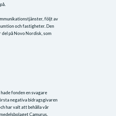
på.
ommunikationstjänster, följt av
nsumtion och fastigheter. Den
or del på Novo Nordisk, som
så hade fonden en svagare
törsta negativa bidragsgivaren
h har valt att behålla vår
äkemedelsbolaget Camurus,