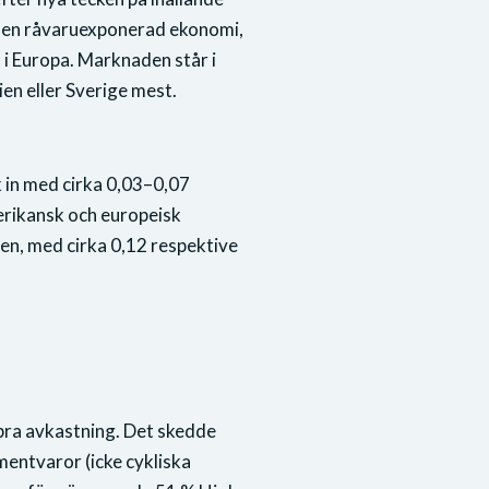
en: en råvaruexponerad ekonomi,
 i Europa. Marknaden står i
ien eller Sverige mest.
 in med cirka 0,03–0,07
erikansk och europeisk
en, med cirka 0,12 respektive
bra avkastning. Det skedde
entvaror (icke cykliska