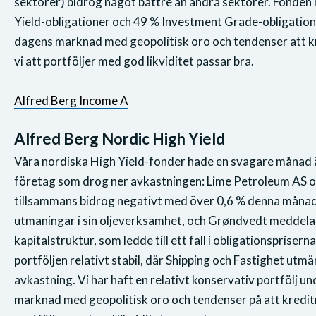
sektorer) bidrog något bättre än andra sektorer. Fonden
Yield-obligationer och 49 % Investment Grade-obligationer,
dagens marknad med geopolitisk oro och tendenser att k
vi att portföljer med god likviditet passar bra.
Alfred Berg Income A
Alfred Berg Nordic High Yield
Våra nordiska High Yield-fonder hade en svagare månad ä
företag som drog ner avkastningen: Lime Petroleum AS 
tillsammans bidrog negativt med över 0,6 % denna månad
utmaningar i sin oljeverksamhet, och Grøndvedt meddela
kapitalstruktur, som ledde till ett fall i obligationspriserna
portföljen relativt stabil, där Shipping och Fastighet utm
avkastning. Vi har haft en relativt konservativ portfölj un
marknad med geopolitisk oro och tendenser på att kreditm