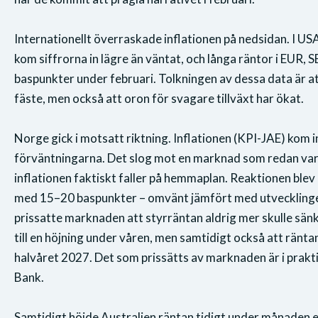
Internationellt överraskade inflationen på nedsidan. I U
kom siffrorna in lägre än väntat, och långa räntor i EUR,
baspunkter under februari. Tolkningen av dessa data är att
fäste, men också att oron för svagare tillväxt har ökat.
Norge gick i motsatt riktning. Inflationen (KPI-JAE) kom i
förväntningarna. Det slog mot en marknad som redan var
inflationen faktiskt faller på hemmaplan. Reaktionen ble
med 15–20 baspunkter – omvänt jämfört med utvecklingen
prissatte marknaden att styrräntan aldrig mer skulle sänk
till en höjning under våren, men samtidigt också att ränt
halvåret 2027. Det som prissätts av marknaden är i prakti
Bank.
Samtidigt höjde Australien räntan tidigt under månaden e