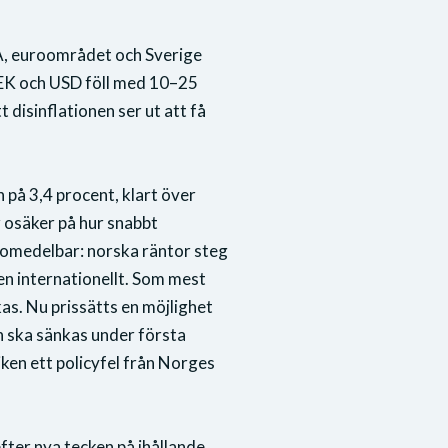
SA, euroområdet och Sverige
 SEK och USD föll med 10–25
 disinflationen ser ut att få
n på 3,4 procent, klart över
 osäker på hur snabbt
v omedelbar: norska räntor steg
 internationellt. Som mest
as. Nu prissätts en möjlighet
an ska sänkas under första
ken ett policyfel från Norges
fter nya tecken på ihållande