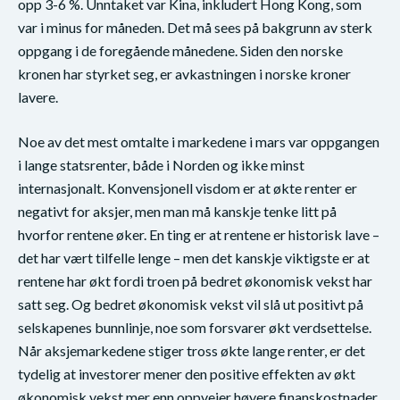
opp 3-6 %. Unntaket var Kina, inkludert Hong Kong, som
var i minus for måneden. Det må sees på bakgrunn av sterk
oppgang i de foregående månedene. Siden den norske
kronen har styrket seg, er avkastningen i norske kroner
lavere.
Noe av det mest omtalte i markedene i mars var oppgangen
i lange statsrenter, både i Norden og ikke minst
internasjonalt. Konvensjonell visdom er at økte renter er
negativt for aksjer, men man må kanskje tenke litt på
hvorfor rentene øker. En ting er at rentene er historisk lave –
det har vært tilfelle lenge – men det kanskje viktigste er at
rentene har økt fordi troen på bedret økonomisk vekst har
satt seg. Og bedret økonomisk vekst vil slå ut positivt på
selskapenes bunnlinje, noe som forsvarer økt verdsettelse.
Når aksjemarkedene stiger tross økte lange renter, er det
tydelig at investorer mener den positive effekten av økt
økonomisk vekst mer enn oppveier høyere finanskostnader