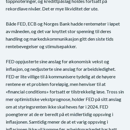
toppnoteringer, og kredittpåslag holdes fortsatt på
rekordlave nivåer. Det er mye likviditet der ute.
Både FED, ECB og Norges Bank hadde rentemøter i løpet
av måneden, og det var knyttet stor spenning til deres
handling og markedskommunikasjon gitt den siste tids
rentebevegelser og stimulsepakker.
FED oppjusterte sine anslag for økonomisk vekst og
inflasjon, og nedjusterte sine anslag for arbeidsledighet.
FED er lite villige til å kommunisere tydelig at de høyere
rentene er et problem foreløpig, men henviser til at
«financial conditions» fortsatt er tilstrekkelig løse. Tross sin
mer optimistiske vekstprognose, holder FED på sitt anslag
om at styringsrenten ikke skal heves før i 2024. FED
poengterer at de er beredt på et midlertidig oppsving i
inflasjonen. Samtidig mener de at et varig oppsving i
inflasjonen ikke vil komme før arbeidsmarkedet har hatt