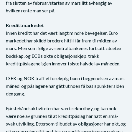
fra slutten av februar/starten av mars litt avhengig av
hvilken rente man ser på.
Kredittmarkedet
Innen kreditt har det vært langt mindre bevegelser. Euro
markedet har sklidd bredere hittil i år fram til midten av
mars. Men som følge av sentralbankenes fortsatt «duete»
budskap, og ECBs økte obligasjonskjøp, trakk
kredittpåslagene igjen innover i siste halvdel av måneden.
I SEK og NOK traff vi foreløpig bunn i begynnelsen av mars
måned, og påslagene har gått ut noen få basispunkter siden
den gang.
Førstehåndsaktiviteten har vært rekordhøy, og kan nok
være noe av grunnen til at kredittpåslag har hatt en små-
svak utvikling. Ettersom tilbudet av obligasjoner har økt, og
etterspørselen gått ned, har en positiv new issue premium i