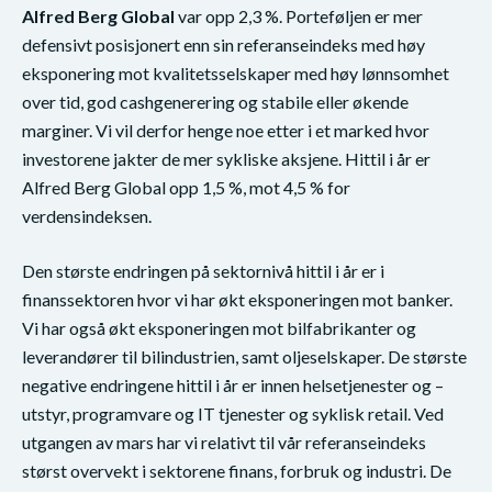
Alfred Berg Global
var opp 2,3 %. Porteføljen er mer
defensivt posisjonert enn sin referanseindeks med høy
eksponering mot kvalitetsselskaper med høy lønnsomhet
over tid, god cashgenerering og stabile eller økende
marginer. Vi vil derfor henge noe etter i et marked hvor
investorene jakter de mer sykliske aksjene. Hittil i år er
Alfred Berg Global opp 1,5 %, mot 4,5 % for
verdensindeksen.
Den største endringen på sektornivå hittil i år er i
finanssektoren hvor vi har økt eksponeringen mot banker.
Vi har også økt eksponeringen mot bilfabrikanter og
leverandører til bilindustrien, samt oljeselskaper. De største
negative endringene hittil i år er innen helsetjenester og –
utstyr, programvare og IT tjenester og syklisk retail. Ved
utgangen av mars har vi relativt til vår referanseindeks
størst overvekt i sektorene finans, forbruk og industri. De