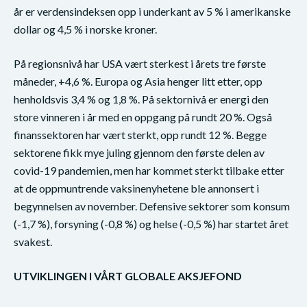
år er verdensindeksen opp i underkant av 5 % i amerikanske
dollar og 4,5 % i norske kroner.
På regionsnivå har USA vært sterkest i årets tre første
måneder, +4,6 %. Europa og Asia henger litt etter, opp
henholdsvis 3,4 % og 1,8 %. På sektornivå er energi den
store vinneren i år med en oppgang på rundt 20 %. Også
finanssektoren har vært sterkt, opp rundt 12 %. Begge
sektorene fikk mye juling gjennom den første delen av
covid-19 pandemien, men har kommet sterkt tilbake etter
at de oppmuntrende vaksinenyhetene ble annonsert i
begynnelsen av november. Defensive sektorer som konsum
(-1,7 %), forsyning (-0,8 %) og helse (-0,5 %) har startet året
svakest.
UTVIKLINGEN I VÅRT GLOBALE AKSJEFOND