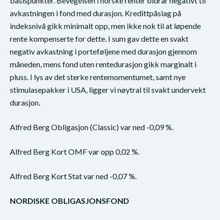
basispunkter. Bevegelsen i norske renter bidrar negativt til
avkastningen i fond med durasjon. Kredittpåslag på
indeksnivå gikk minimalt opp, men ikke nok til at løpende
rente kompenserte for dette. I sum gav dette en svakt
negativ avkastning i porteføljene med durasjon gjennom
måneden, mens fond uten rentedurasjon gikk marginalt i
pluss. I lys av det sterke rentemomentumet, samt nye
stimulasepakker i USA, ligger vi nøytral til svakt undervekt
durasjon.
Alfred Berg Obligasjon (Classic) var ned -0,09 %.
Alfred Berg Kort OMF var opp 0,02 %.
Alfred Berg Kort Stat var ned -0,07 %.
NORDISKE OBLIGASJONSFOND