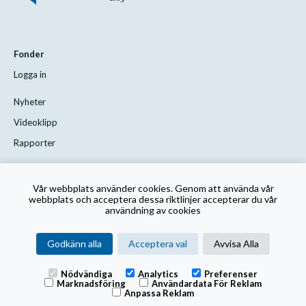
Fonder
Logga in
Nyheter
Videoklipp
Rapporter
Styrelsen
Vår webbplats använder cookies. Genom att använda vår
Kontakta oss
webbplats och acceptera dessa riktlinjer accepterar du vår
användning av cookies
Rutin för visselblåsning
Godkänn alla
Acceptera val
Avvisa Alla
Nödvändiga
Analytics
Preferenser
Marknadsföring
Användardata För Reklam
Anpassa Reklam