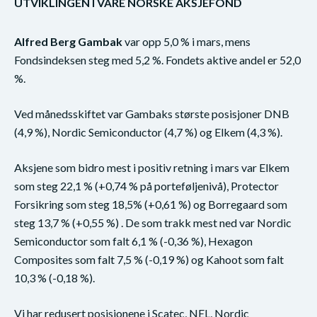
UTVIKLINGEN I VÅRE NORSKE AKSJEFOND
Alfred Berg Gambak
var opp 5,0 % i mars, mens
Fondsindeksen steg med 5,2 %. Fondets aktive andel er 52,0
%.
Ved månedsskiftet var Gambaks største posisjoner DNB
(4,9 %), Nordic Semiconductor (4,7 %) og Elkem (4,3 %).
Aksjene som bidro mest i positiv retning i mars var Elkem
som steg 22,1 % (+0,74 % på porteføljenivå), Protector
Forsikring som steg 18,5% (+0,61 %) og Borregaard som
steg 13,7 % (+0,55 %) . De som trakk mest ned var Nordic
Semiconductor som falt 6,1 % (-0,36 %), Hexagon
Composites som falt 7,5 % (-0,19 %) og Kahoot som falt
10,3 % (-0,18 %).
Vi har redusert posisjonene i Scatec, NEL, Nordic