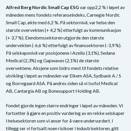
Alfred Berg Nordic Small Cap ESG
var opp2,2 % i løpet av
måneden mens fondets referanseindeks, Carnegie Nordic
Small Cap, økte med 6,2 %. På sektornivå, var helse den
største overvekten (+ 4,2 %) etterfulgt av kommunikasjon
(+ 3,7 %). Eiendomssektoren utgjorde den største
undervekten (-6,6 %) etterfulgt av finanssektoren (-3,9 %).
På selskapsnivå var posisjonene i Azelio (3,1%), Sedana
Medical (2,3%) og Gapwaves (2,1%) de største
overvektene. Aksjene som bidro mest til fondets relative
utvikling i løpet av måneden var Elkem ASA, Sydbank A / S
og Borregaard ASA. På andres siden så vi Isofol Medical
AB, Cantargia AB og Bonesupport Holding AB.
Fondet gjorde ingen større endringer i løpet av måneden. Vi
fortsetter å gjøre en positiv vurdering av en rekke selskaper
i helsesektoren som vi anser for å være undervurdert. I
tillegg ser vi fortsatt noen risikoer i industrisektoren, gitt