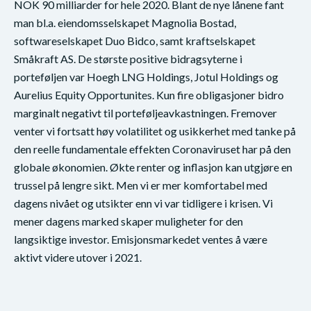
NOK 90 milliarder for hele 2020. Blant de nye lånene fant
man bl.a. eiendomsselskapet Magnolia Bostad,
softwareselskapet Duo Bidco, samt kraftselskapet
Småkraft AS. De største positive bidragsyterne i
porteføljen var Hoegh LNG Holdings, Jotul Holdings og
Aurelius Equity Opportunites. Kun fire obligasjoner bidro
marginalt negativt til porteføljeavkastningen. Fremover
venter vi fortsatt høy volatilitet og usikkerhet med tanke på
den reelle fundamentale effekten Coronaviruset har på den
globale økonomien. Økte renter og inflasjon kan utgjøre en
trussel på lengre sikt. Men vi er mer komfortabel med
dagens nivået og utsikter enn vi var tidligere i krisen. Vi
mener dagens marked skaper muligheter for den
langsiktige investor. Emisjonsmarkedet ventes å være
aktivt videre utover i 2021.