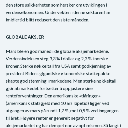
den store usikkerheten som hersker om utviklingen i
verdensøkonomien. Undervekten i denne sektoren har
imidlertid blitt redusert den siste måneden.
GLOBALE AKSJER
Mars ble en god måned i de globale aksjemarkedene.
Verdensindeksen steg 3,3 % i dollar og 2,3 % i norske
kroner. Sterke nøkkeltall fra USA samt godkjenning av
president Bidens gigantiske økonomiske støttepakke
skapte god stemning i markedene. Men sterke nøkkeltall
gjør at markedet fortsetter å oppjustere sine
renteforventninger. Den amerikanske «tiåringen»
(amerikansk statsgjeld med 10 års løpetid) ligger ved
utgangen av mars på rundt 1,7 %, mot 0,9 % ved inngangen
til året. Høyere renter er generelt negativt for
aksjemarkedet og har dempet noe av optimismen. Så langt i