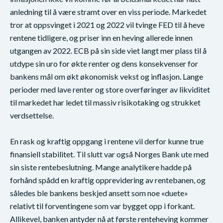
anledning til å være stramt over en viss periode. Markedet
tror at oppsvinget i 2021 og 2022 vil tvinge FED til å heve
rentene tidligere, og priser inn en heving allerede innen
utgangen av 2022. ECB på sin side viet langt mer plass til å
utdype sin uro for økte renter og dens konsekvenser for
bankens mål om økt økonomisk vekst og inflasjon. Lange
perioder med lave renter og store overføringer av likviditet
til markedet har ledet til massiv risikotaking og strukket
verdsettelse.
En rask og kraftig oppgang i rentene vil derfor kunne true
finansiell stabilitet. Til slutt var også Norges Bank ute med
sin siste rentebeslutning. Mange analytikere hadde på
forhånd spådd en kraftig opprevidering av rentebanen, og
således ble bankens beskjed ansett som noe «duete»
relativt til forventingene som var bygget opp i forkant.
Allikevel, banken antyder nå at første renteheving kommer