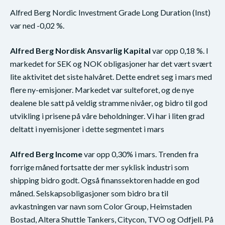
Alfred Berg Nordic Investment Grade Long Duration (Inst)
var ned -0,02 %.
Alfred Berg Nordisk Ansvarlig Kapital
var opp 0,18 %. I
markedet for SEK og NOK obligasjoner har det vært svært
lite aktivitet det siste halvåret. Dette endret seg i mars med
flere ny-emisjoner. Markedet var sulteforet, og de nye
dealene ble satt på veldig stramme nivåer, og bidro til god
utvikling i prisene på våre beholdninger. Vi har i liten grad
deltatt i nyemisjoner i dette segmentet i mars
Alfred Berg Income
var opp 0,30% i mars. Trenden fra
forrige måned fortsatte der mer syklisk industri som
shipping bidro godt. Også finanssektoren hadde en god
måned. Selskapsobligasjoner som bidro bra til
avkastningen var navn som Color Group, Heimstaden
Bostad, Altera Shuttle Tankers, Citycon, TVO og Odfjell. På