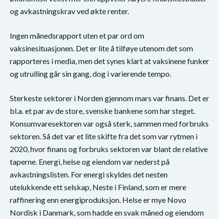
og avkastningskrav ved økte renter.
Ingen månedsrapport uten et par ord om
vaksinesituasjonen. Det er lite å tilføye utenom det som
rapporteres i media, men det synes klart at vaksinene funker
og utrulling går sin gang, dog i varierende tempo.
Sterkeste sektorer i Norden gjennom mars var finans. Det er
bl.a. et par av de store, svenske bankene som har steget.
Konsumvaresektoren var også sterk, sammen med forbruks
sektoren. Så det var et lite skifte fra det som var rytmen i
2020, hvor finans og forbruks sektoren var blant de relative
taperne. Energi, helse og eiendom var nederst på
avkastningslisten. For energi skyldes det nesten
utelukkende ett selskap, Neste i Finland, som er mere
raffinering enn energiproduksjon. Helse er mye Novo
Nordisk i Danmark, som hadde en svak måned og eiendom