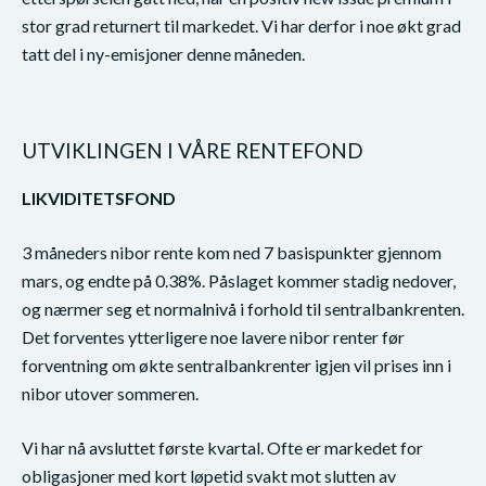
stor grad returnert til markedet. Vi har derfor i noe økt grad
tatt del i ny-emisjoner denne måneden.
UTVIKLINGEN I VÅRE RENTEFOND
LIKVIDITETSFOND
3 måneders nibor rente kom ned 7 basispunkter gjennom
mars, og endte på 0.38%. Påslaget kommer stadig nedover,
og nærmer seg et normalnivå i forhold til sentralbankrenten.
Det forventes ytterligere noe lavere nibor renter før
forventning om økte sentralbankrenter igjen vil prises inn i
nibor utover sommeren.
Vi har nå avsluttet første kvartal. Ofte er markedet for
obligasjoner med kort løpetid svakt mot slutten av