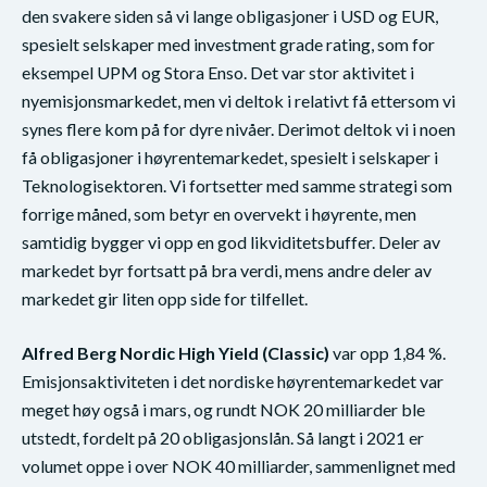
den svakere siden så vi lange obligasjoner i USD og EUR,
spesielt selskaper med investment grade rating, som for
eksempel UPM og Stora Enso. Det var stor aktivitet i
nyemisjonsmarkedet, men vi deltok i relativt få ettersom vi
synes flere kom på for dyre nivåer. Derimot deltok vi i noen
få obligasjoner i høyrentemarkedet, spesielt i selskaper i
Teknologisektoren. Vi fortsetter med samme strategi som
forrige måned, som betyr en overvekt i høyrente, men
samtidig bygger vi opp en god likviditetsbuffer. Deler av
markedet byr fortsatt på bra verdi, mens andre deler av
markedet gir liten opp side for tilfellet.
Alfred Berg Nordic High Yield (Classic)
var opp 1,84 %.
Emisjonsaktiviteten i det nordiske høyrentemarkedet var
meget høy også i mars, og rundt NOK 20 milliarder ble
utstedt, fordelt på 20 obligasjonslån. Så langt i 2021 er
volumet oppe i over NOK 40 milliarder, sammenlignet med