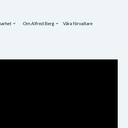
barhet
Om Alfred Berg
Våra förvaltare
expand_more
expand_more