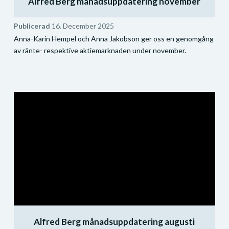
Alfred Berg månadsuppdatering november
Publicerad
16. December 2025
Anna-Karin Hempel och Anna Jakobson ger oss en genomgång
av ränte- respektive aktiemarknaden under november.
Alfred Berg månadsuppdatering augusti