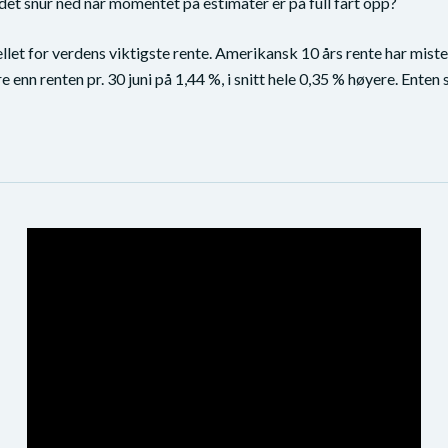
det snur ned når momentet på estimater er på full fart opp?
ellet for verdens viktigste rente. Amerikansk 10 års rente har mi
enn renten pr. 30 juni på 1,44 %, i snitt hele 0,35 % høyere. Enten