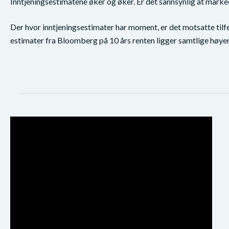
Inntjeningsestimatene øker og øker. Er det sannsynlig at marke
Der hvor inntjeningsestimater har moment, er det motsatte tilf
estimater fra Bloomberg på 10 års renten ligger samtlige høyere 