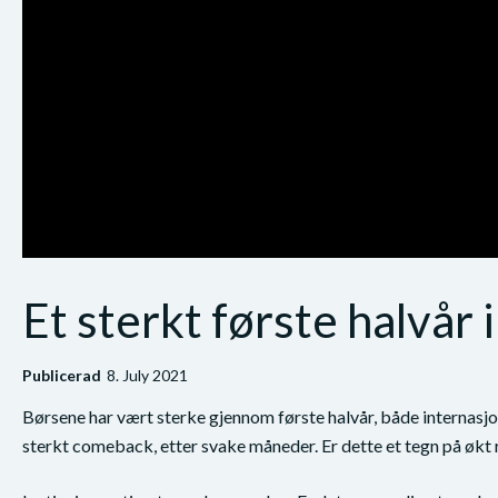
Et sterkt første halvår
Publicerad
8. July 2021
Børsene har vært sterke gjennom første halvår, både internasjon
sterkt comeback, etter svake måneder. Er dette et tegn på økt r