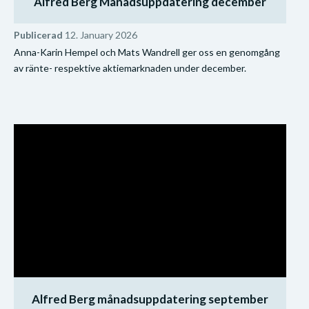
Alfred Berg Månadsuppdatering december
Publicerad
12. January 2026
Anna-Karin Hempel och Mats Wandrell ger oss en genomgång
av ränte- respektive aktiemarknaden under december.
Alfred Berg månadsuppdatering september