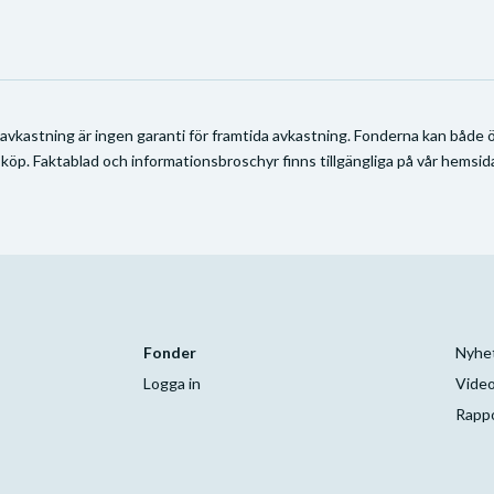
 avkastning är ingen garanti för framtida avkastning. Fonderna kan både ök
 köp. Faktablad och informationsbroschyr finns tillgängliga på vår hemsida
Fonder
Nyhe
Logga in
Video
Rapp