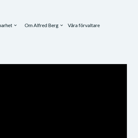
barhet
Om Alfred Berg
Våra förvaltare
expand_more
expand_more