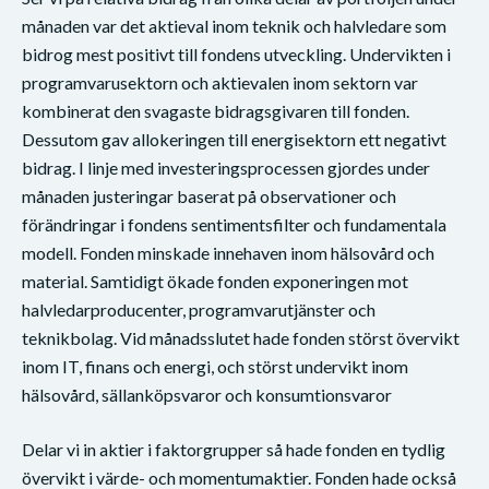
månaden var det aktieval inom teknik och halvledare som
bidrog mest positivt till fondens utveckling. Undervikten i
programvarusektorn och aktievalen inom sektorn var
kombinerat den svagaste bidragsgivaren till fonden.
Dessutom gav allokeringen till energisektorn ett negativt
bidrag. I linje med investeringsprocessen gjordes under
månaden justeringar baserat på observationer och
förändringar i fondens sentimentsfilter och fundamentala
modell. Fonden minskade innehaven inom hälsovård och
material. Samtidigt ökade fonden exponeringen mot
halvledarproducenter, programvarutjänster och
teknikbolag. Vid månadsslutet hade fonden störst övervikt
inom IT, finans och energi, och störst undervikt inom
hälsovård, sällanköpsvaror och konsumtionsvaror
Delar vi in aktier i faktorgrupper så hade fonden en tydlig
övervikt i värde- och momentumaktier. Fonden hade också