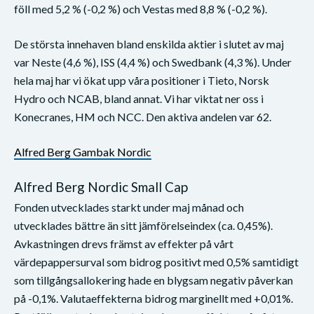
föll med 5,2 % (-0,2 %) och Vestas med 8,8 % (-0,2 %).
De största innehaven bland enskilda aktier i slutet av maj
var Neste (4,6 %), ISS (4,4 %) och Swedbank (4,3 %). Under
hela maj har vi ökat upp våra positioner i Tieto, Norsk
Hydro och NCAB, bland annat. Vi har viktat ner oss i
Konecranes, HM och NCC. Den aktiva andelen var 62.
Alfred Berg Gambak Nordic
Alfred Berg Nordic Small Cap
Fonden utvecklades starkt under maj månad och
utvecklades bättre än sitt jämförelseindex (ca. 0,45%).
Avkastningen drevs främst av effekter på vårt
värdepappersurval som bidrog positivt med 0,5% samtidigt
som tillgångsallokering hade en blygsam negativ påverkan
på -0,1%. Valutaeffekterna bidrog marginellt med +0,01%.