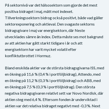
På sektornivå var det hälsosektorn som gjorde det mest
positiva bidraget i maj, mätt mot indexet.
Tillverkningssektorn bidrog också positivt, både vad gäller
sektorexponering och aktieval. Den svagaste sektorns
bidragsgivare i maj var energisektorn, där Neste
utvecklades sämre än index. Detta måste ses mot bakgrund
av att aktien har gått starkt tidigare i år och att
energisektorn har varit mycket volatil efter
konfliktutbrottet i Hormuz.
Bland enskilda aktier var de största bidragsgivarna ISS, med
en ökning på 11,6 % (0,4 % i portföljbidrag), Attendo, med
en ökning på 11,2 % (0,3 % i portföljbidrag) och ABB, med
en ökning på 7,5 % (0,3 % i portföljbidrag). Den största
negativa bidragsgivaren relativt sett var Novo Nordisk, där
aktien steg med 6,4 %. Eftersom fonden är underviktad i
aktien var det relativa bidraget negativt med -0,3 %. Next