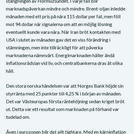
stängningen av Hormuzsundet. I varje fall blir
marknadspåverkan mindre och mindre. Brent-oljan inledde
månaden med ett pris på nära 115 dollar per fat, men föll
mot 94 dollar när signalerna om att en möjlig lösning
eventuellt kunde vara nära. När Iran bröt kontakten med
USA i slutet av månaden gav det en viss förändring i
stämningen, men inte tillräckligt för att påverka
marknaderna nämnvärt. Energimarknaden håller ändå
inflationsrädslan vid liv, och centralbankerna dras åt olika
håll.
Den stora norska händelsen var att Norges Bank höjde sin
styrränta med 25 punkter till 4,25 % i början av månaden.
Det var Västeuropas första räntehöjning sedan kriget bröt
ut. Detta var ett resultat som marknaden på förhand var
tudelad om.
Även i eurozonen blir det allt tightare. Med en kärninflation