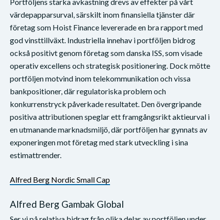
Portföljens starka avkastning drevs av effekter på vårt
värdepapparsurval, särskilt inom finansiella tjänster där
företag som Hoist Finance levererade en bra rapport med
god vinsttillväxt. Industriella innehav i portföljen bidrog
också positivt genom företag som danska ISS, som visade
operativ excellens och strategisk positionering. Dock mötte
portföljen motvind inom telekommunikation och vissa
bankpositioner, där regulatoriska problem och
konkurrenstryck påverkade resultatet. Den övergripande
positiva attributionen speglar ett framgångsrikt aktieurval i
en utmanande marknadsmiljö, där portföljen har gynnats av
exponeringen mot företag med stark utveckling i sina
estimattrender.
Alfred Berg Nordic Small Cap
Alfred Berg Gambak Global
Ser vi på relativa bidrag från olika delar av portföljen under