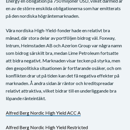
Energy en obligation på 750 miljoner USD, vilket därmed är
en av de större enskilda obligationerna som har emitterats
på den nordiska högräntemarknaden.
Våra nordiska High-Yield-fonder hade en relativt bra
månad, där stora delar av portföljen bidrog väl. Foxway,
Intrum, Heimstaden AB och Azerion Group var några namn
som bidrog särskilt bra, medan Lime Petroleum fortsatte
att bidra negativt. Marknaden visar tecken på styrka, men
den geopolitiska situationen är fortfarande osäker, och om
konflikten drar ut på tiden kan det få negativa effekter på
marknaden. Å andra sidan är räntor och kreditspreadar
relativt attraktiva, vilket bidrar till en underliggande bra
löpande ränteintäkt.
Alfred Berg Nordic High Yield ACC A
Alfred Berg Nordic High Yield Restricted