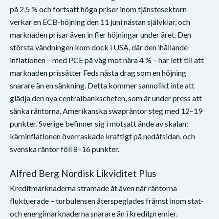
på 2,5 % och fortsatt höga priser inom tjänstesektorn
verkar en ECB-höjning den 11 juni nästan självklar, och
marknaden prisar även in fler höjningar under året. Den
största vändningen kom dock i USA, där den ihållande
inflationen – med PCE på väg mot nära 4 % – har lett till att
marknaden prissätter Feds nästa drag som en höjning
snarare än en sänkning. Detta kommer sannolikt inte att
glädja den nya centralbankschefen, som är under press att
sänka räntorna. Amerikanska swapräntor steg med 12–19
punkter. Sverige befinner sig i motsatt ände av skalan:
kärninflationen överraskade kraftigt på nedåtsidan, och
svenska räntor föll 8–16 punkter.
Alfred Berg Nordisk Likviditet Plus
Kreditmarknaderna stramade åt även när räntorna
fluktuerade – turbulensen återspeglades främst inom stat-
och energimarknaderna snarare än i kreditpremier.