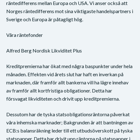
räntedifferens mellan Europa och USA. Vi anser också att
Norges räntedifferens mot sina viktigaste handelspartners i
Sverige och Europa är påtagligt hög.
Våra räntefonder
Alfred Berg Nordisk Likviditet Plus
Kreditpremierna har ökat med några baspunkter under hela
månaden. Effekten vid årets slut har haft en inverkan på
marknaden, där framför allt bankerna vill ha lägre innehav
av framför allt kortfristiga obligationer. Detta har
försvagat likviditeten och drivit upp kreditpremierna.
Dessutom har de tyska statsobligationsräntorna påverkat
våra inhemska marknader; Bakgrunden är att bantningen av
ECB:s balansräkning leder till ett utbudsöverskott på tyska
statspapper. Detta har drivit upp räntorna på statspapper i