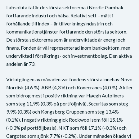
I absoluta tal är de största sektorerna i Nordic Gambak
fortfarande industri och hälsa. Relativt sett – mätt i
förhållande till index – är tillverkningsindustrin och
kommunikationstjänster fortfarande den största sektorn.
De största sektorerna som är underviktade är energi och
finans. Fonden är väl representerad inom banksektorn, men
underviktad i försäkrings- och investmentbolag. Den aktiva
andelen är 73.
Vid utgången av månaden var fondens största innehav Novo
Nordisk (4,6 %), ABB (4,3 %) och Konecranes (4,0 %). Aktier
som bidrog mest i positiv riktning var Høegh Autoliners
som steg 11,9% (0,3% på portföljnivå), Securitas som steg
9,9% (0,3%) och Kongsberg Gruppen som steg 13,4%
(0,1%). I negativ riktning gick Rockwool som föll 15,1%
(-0,3% på portföljbasis), NKT som föll 17,1% (-0,3%) och
Cargotec som sjönk 7,7% (-0,2%). Under månaden ökade vi