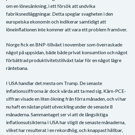
om en lönesänkning, i ett försök att undvika
fabriksnedläggningar. Detta speglar svagheten i den
europeiska ekonomin och indikerar samtidigt att
löneinflationen inte kommer att vara ett problem framöver.
Norge fick en BNP-tillväxt i november som överraskade
något på uppsidan, både både privat konsumtion och något
förbättrad produktivitetstillväxt talar för en något lägre
räntebana.
I USA handlar det mesta om Trump. De senaste
inflationssiffrorna är dock värda att ta med sig. Kärn-PCE-
siffran visade en liten ökning från förra månaden, och vi har
nu haft en nästan platt utveckling under de senaste 8
månaderna. Sammantaget ser vi att de långsiktiga
inflationsutsikterna i USA har stigit de senaste månaderna,
vilket har resulterat i en rekordhög, och knappast hållbar,