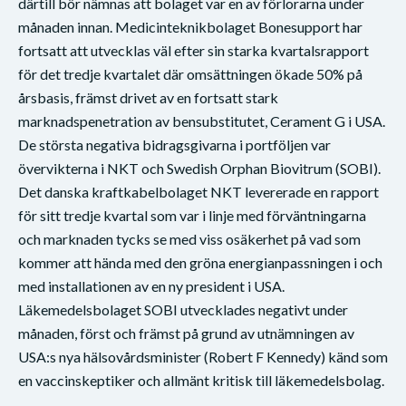
därtill bör nämnas att bolaget var en av förlorarna under
månaden innan. Medicinteknikbolaget Bonesupport har
fortsatt att utvecklas väl efter sin starka kvartalsrapport
för det tredje kvartalet där omsättningen ökade 50% på
årsbasis, främst drivet av en fortsatt stark
marknadspenetration av bensubstitutet, Cerament G i USA.
De största negativa bidragsgivarna i portföljen var
övervikterna i NKT och Swedish Orphan Biovitrum (SOBI).
Det danska kraftkabelbolaget NKT levererade en rapport
för sitt tredje kvartal som var i linje med förväntningarna
och marknaden tycks se med viss osäkerhet på vad som
kommer att hända med den gröna energianpassningen i och
med installationen av en ny president i USA.
Läkemedelsbolaget SOBI utvecklades negativt under
månaden, först och främst på grund av utnämningen av
USA:s nya hälsovårdsminister (Robert F Kennedy) känd som
en vaccinskeptiker och allmänt kritisk till läkemedelsbolag.