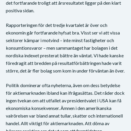
det fortfarande troligt att årsresultatet ligger på den klart
positiva sidan.
Rapporteringen för det tredje kvartalet är över och
ekonomin går fortfarande hyfsat bra. Visst ser vi att vissa
sektorer kämpar i motvind – inte minst fastigheter och
konsumtionsvaror – men sammantaget har bolagen i det
nordiska indexet presterat bättre än väntat. Vi hade kanske
föredragit att bredden på resultatförbättringen hade varit
större, det är fler bolag som kom in under förväntan än över.
Politik dominerar ofta nyheterna, även om dess betydelse
för aktiemarknaden ibland kan ifrågasättas. Det råder dock
ingen tvekan om att utfallet av presidentvalet i USA kan få
ekonomiska konsekvenser. Ämnen i den amerikanska
valrörelsen var bland annat tullar, skatter och internationell
handel. Allt viktigt för aktiemarknaden. Att döma av
börsens reaktion ser det ut som att framtidstron