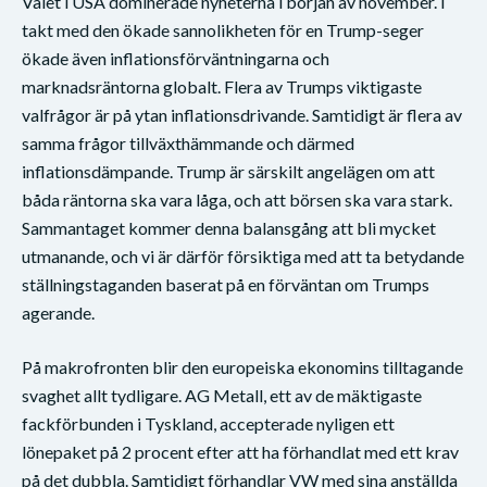
Valet i USA dominerade nyheterna i början av november. I
takt med den ökade sannolikheten för en Trump-seger
ökade även inflationsförväntningarna och
marknadsräntorna globalt. Flera av Trumps viktigaste
valfrågor är på ytan inflationsdrivande. Samtidigt är flera av
samma frågor tillväxthämmande och därmed
inflationsdämpande. Trump är särskilt angelägen om att
båda räntorna ska vara låga, och att börsen ska vara stark.
Sammantaget kommer denna balansgång att bli mycket
utmanande, och vi är därför försiktiga med att ta betydande
ställningstaganden baserat på en förväntan om Trumps
agerande.
På makrofronten blir den europeiska ekonomins tilltagande
svaghet allt tydligare. AG Metall, ett av de mäktigaste
fackförbunden i Tyskland, accepterade nyligen ett
lönepaket på 2 procent efter att ha förhandlat med ett krav
på det dubbla. Samtidigt förhandlar VW med sina anställda