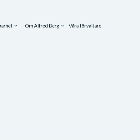
barhet
Om Alfred Berg
Våra förvaltare
expand_more
expand_more