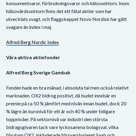
konsumentvaror, förbrukningsvaror och hälsosektorn. Inom
hälsovårdssektorn finns det ett fåtal aktier som har
utvecklats svagt, och flaggskeppet Novo Nordisk har gått
svagare än index i maj.
Alfred Berg Nordic Index
Våra aktiva aktiefonder
Alfred Berg Sverige Gambak
Fonden hade en bra månad, i absoluta tal men också relativt
marknaden. OX2 bidrog positivt, då budet innebär en
premie på ca 50 % jämfört med nivån innan budet, dock 20
% lägre än kursnivå för ett år och 40 % under tidigare
toppnivåer. På sektornivå var industri den största
bidragsgivaren tack vare lyckosamma bolagsval, vilka
förutom OX2, inkluderade försvarsbolaget Saab och