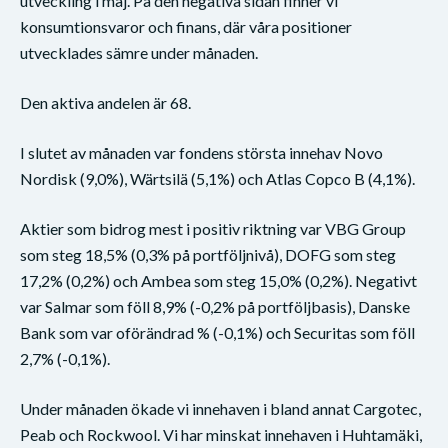
utveckling i maj. På den negativa sidan finner vi
konsumtionsvaror och finans, där våra positioner
utvecklades sämre under månaden.
Den aktiva andelen är 68.
I slutet av månaden var fondens största innehav Novo
Nordisk (9,0%), Wärtsilä (5,1%) och Atlas Copco B (4,1%).
Aktier som bidrog mest i positiv riktning var VBG Group
som steg 18,5% (0,3% på portföljnivå), DOFG som steg
17,2% (0,2%) och Ambea som steg 15,0% (0,2%). Negativt
var Salmar som föll 8,9% (-0,2% på portföljbasis), Danske
Bank som var oförändrad % (-0,1%) och Securitas som föll
2,7% (-0,1%).
Under månaden ökade vi innehaven i bland annat Cargotec,
Peab och Rockwool. Vi har minskat innehaven i Huhtamäki,