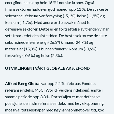
energiindeksen opp hele 16 % i norske kroner. Også
finanssektoren hadde en god måned, opp 11 %. De svakeste
sektorene i februar var forsyning (-5,1%), helse (-1,9%) og
konsum (-1,7%). Med andre ord en svak måned for
defensive sektorer. Dette er en fortsettelse av trenden vi har
sett i markedet den siste tiden. De beste sektorene de siste
seks månedene er energi (26,3%), finans (24,7%) og
materialer (15,8%). I bunnen finner vi konsum (-3,6%),
forsyning (-0,6%) og helse (2,3%).
UTVIKLINGEN I VÅRT GLOBALE AKSJEFOND
Alfred Berg Global
var opp 2,2 % i februar. Fondets
referanseindeks, MSCI World (verdensindeksen), endte i
samme periode opp 3,3 %. Porteføljen er mer defensivt
posisjonert enn sin referanseindeks med høy eksponering
mot kvalitetsselskaper med høy lønnsomhet over tid, god