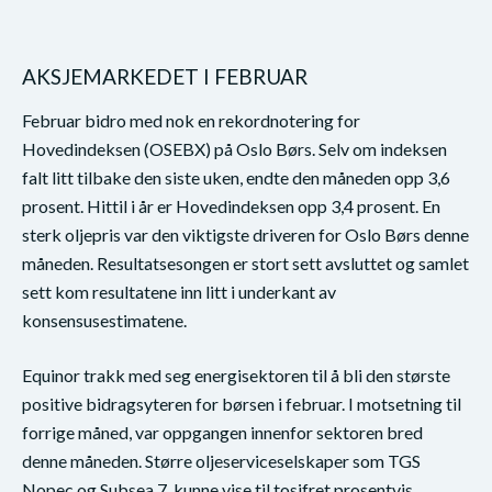
AKSJEMARKEDET I FEBRUAR
Februar bidro med nok en rekordnotering for
Hovedindeksen (OSEBX) på Oslo Børs. Selv om indeksen
falt litt tilbake den siste uken, endte den måneden opp 3,6
prosent. Hittil i år er Hovedindeksen opp 3,4 prosent. En
sterk oljepris var den viktigste driveren for Oslo Børs denne
måneden. Resultatsesongen er stort sett avsluttet og samlet
sett kom resultatene inn litt i underkant av
konsensusestimatene.
Equinor trakk med seg energisektoren til å bli den største
positive bidragsyteren for børsen i februar. I motsetning til
forrige måned, var oppgangen innenfor sektoren bred
denne måneden. Større oljeserviceselskaper som TGS
Nopec og Subsea 7, kunne vise til tosifret prosentvis