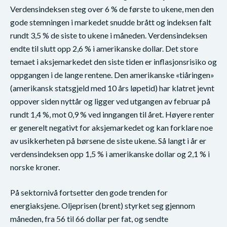
Verdensindeksen steg over 6 % de første to ukene, men den
gode stemningen i markedet snudde brått og indeksen falt
rundt 3,5 % de siste to ukene i måneden. Verdensindeksen
endte til slutt opp 2,6 % i amerikanske dollar. Det store
temaet i aksjemarkedet den siste tiden er inflasjonsrisiko og
oppgangen i de lange rentene. Den amerikanske «tiåringen»
(amerikansk statsgjeld med 10 års løpetid) har klatret jevnt
oppover siden nyttår og ligger ved utgangen av februar på
rundt 1,4 %, mot 0,9 % ved inngangen til året. Høyere renter
er generelt negativt for aksjemarkedet og kan forklare noe
av usikkerheten på børsene de siste ukene. Så langt i år er
verdensindeksen opp 1,5 % i amerikanske dollar og 2,1 % i
norske kroner.
På sektornivå fortsetter den gode trenden for
energiaksjene. Oljeprisen (brent) styrket seg gjennom
måneden, fra 56 til 66 dollar per fat, og sendte