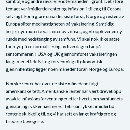
samt olje og andre råvarer endte måneden i grønt. Det store
temaet var imidlertid renter og inflasjon, i tillegg til Corona
selvsagt. For å gjøre unna det siste først; Norge og resten av
Europa sliter med hastigheten på vaksinering. Samtidig
herjer nye muterte varianter av viruset, og vi opplever en ny
runde med nedstenging av samfunn. Vi skal nok ikke satse
for mye på en normalisering av hverdagen før på
sensommeren. I USA og UK gjennomføres vaksineringen
langt mer effektivt, og forventning til økonomisk
gjeninnhenting ligger noen måneder foran Norge og Europa.
Norske renter har over de siste månedene fulgt
amerikanske tett. Amerikanske renter har vært drevet opp
av økte inflasjonsforventninger etter hvert som samfunnets
gjenåpning rykker nærmere. I februar rykket imidlertid
rentene skikkelig til, og vi har sett en langt kraftigere og
bredere bevegelse.