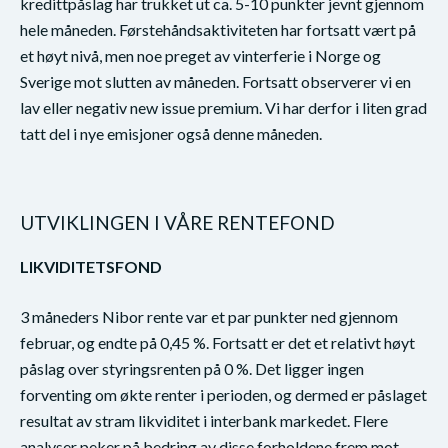
kredittpåslag har trukket ut ca. 5-10 punkter jevnt gjennom
hele måneden. Førstehåndsaktiviteten har fortsatt vært på
et høyt nivå, men noe preget av vinterferie i Norge og
Sverige mot slutten av måneden. Fortsatt observerer vi en
lav eller negativ new issue premium. Vi har derfor i liten grad
tatt del i nye emisjoner også denne måneden.
UTVIKLINGEN I VÅRE RENTEFOND
LIKVIDITETSFOND
3 måneders Nibor rente var et par punkter ned gjennom
februar, og endte på 0,45 %. Fortsatt er det et relativt høyt
påslag over styringsrenten på 0 %. Det ligger ingen
forventing om økte renter i perioden, og dermed er påslaget
resultat av stram likviditet i interbank markedet. Flere
analyser peker på bedring av disse forholdene frem mot