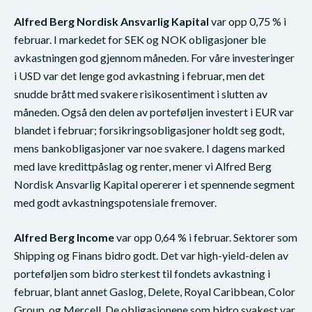
Alfred Berg Nordisk Ansvarlig Kapital
var opp 0,75 % i
februar. I markedet for SEK og NOK obligasjoner ble
avkastningen god gjennom måneden. For våre investeringer
i USD var det lenge god avkastning i februar, men det
snudde brått med svakere risikosentiment i slutten av
måneden. Også den delen av porteføljen investert i EUR var
blandet i februar; forsikringsobligasjoner holdt seg godt,
mens bankobligasjoner var noe svakere. I dagens marked
med lave kredittpåslag og renter, mener vi Alfred Berg
Nordisk Ansvarlig Kapital opererer i et spennende segment
med godt avkastningspotensiale fremover.
Alfred Berg Income
var opp 0,64 % i februar. Sektorer som
Shipping og Finans bidro godt. Det var high-yield-delen av
porteføljen som bidro sterkest til fondets avkastning i
februar, blant annet Gaslog, Delete, Royal Caribbean, Color
Group, og Mercell. De obligasjonene som bidro svakest var