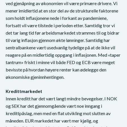
ved gjenåpning av økonomien vil være primære drivere. Vi
mener imidlertid at en stor del av de strukturelle faktorene
som holdt inflasjonene nede i forkant av pandemiene,
fortsatt vil være tilstede i perioden etter. Samtidig tror vi
det tar lang tid før arbeidsmarkedet strammes til og bidrar
til varig inflasjon gjennom økte lønninger. Samtidig har
sentralbankene vært usedvanlig tydelige på at de ikke vil
reagere på en midlertidig oppgang i inflasjonen. Med «taper
tantrum» friskt i minne vil både FED og ECB være meget
bevisste på hvordan høyere renter kan ødelegge den
økonomiske gjeninnhentingen.
Kredittmarkedet
Innen kreditt har det vært langt mindre bevegelser. I NOK
og SEK har det gjennomgående vært noe inngang i
kredittpåslag, men med en flat utvikling mot slutten av
måneden. EUR markedet har vært mer kjølig, og