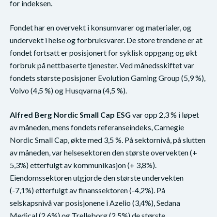
for indeksen.
Fondet har en overvekt i konsumvarer og materialer, og
undervekt i helse og forbruksvarer. De store trendene er at
fondet fortsatt er posisjonert for syklisk oppgang og økt
forbruk på nettbaserte tjenester. Ved månedsskiftet var
fondets største posisjoner Evolution Gaming Group (5,9 %),
Volvo (4,5 %) og Husqvarna (4,5 %).
Alfred Berg Nordic Small Cap ESG
var opp 2,3 % i løpet
av måneden, mens fondets referanseindeks, Carnegie
Nordic Small Cap, økte med 3,5 %. På sektornivå, på slutten
av måneden, var helsesektoren den største overvekten (+
5,3%) etterfulgt av kommunikasjon (+ 3,8%).
Eiendomssektoren utgjorde den største undervekten
(-7,1%) etterfulgt av finanssektoren (-4,2%). På
selskapsnivå var posisjonene i Azelio (3,4%), Sedana
Medical (2,6%) og Trelleborg (2,5%) de største