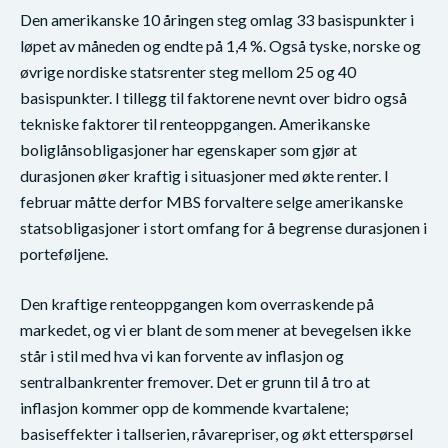
Den amerikanske 10 åringen steg omlag 33 basispunkter i
løpet av måneden og endte på 1,4 %. Også tyske, norske og
øvrige nordiske statsrenter steg mellom 25 og 40
basispunkter. I tillegg til faktorene nevnt over bidro også
tekniske faktorer til renteoppgangen. Amerikanske
boliglånsobligasjoner har egenskaper som gjør at
durasjonen øker kraftig i situasjoner med økte renter. I
februar måtte derfor MBS forvaltere selge amerikanske
statsobligasjoner i stort omfang for å begrense durasjonen i
porteføljene.
Den kraftige renteoppgangen kom overraskende på
markedet, og vi er blant de som mener at bevegelsen ikke
står i stil med hva vi kan forvente av inflasjon og
sentralbankrenter fremover. Det er grunn til å tro at
inflasjon kommer opp de kommende kvartalene;
basiseffekter i tallserien, råvarepriser, og økt etterspørsel