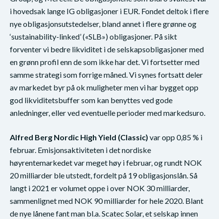
i hovedsak lange IG obligasjoner i EUR. Fondet deltok i flere
nye obligasjonsutstedelser, bland annet i flere grønne og
‘sustainability-linked’ («SLB») obligasjoner. På sikt
forventer vi bedre likviditet i de selskapsobligasjoner med
en grønn profil enn de som ikke har det. Vi fortsetter med
samme strategi som forrige måned. Vi synes fortsatt deler
av markedet byr på ok muligheter men vi har bygget opp
god likviditetsbuffer som kan benyttes ved gode
anledninger, eller ved eventuelle perioder med markedsuro.
Alfred Berg Nordic High Yield (Classic)
var opp 0,85 % i
februar. Emisjonsaktiviteten i det nordiske
høyrentemarkedet var meget høy i februar, og rundt NOK
20 milliarder ble utstedt, fordelt på 19 obligasjonslån. Så
langt i 2021 er volumet oppe i over NOK 30 milliarder,
sammenlignet med NOK 90 milliarder for hele 2020. Blant
de nye lånene fant man bl.a. Scatec Solar, et selskap innen