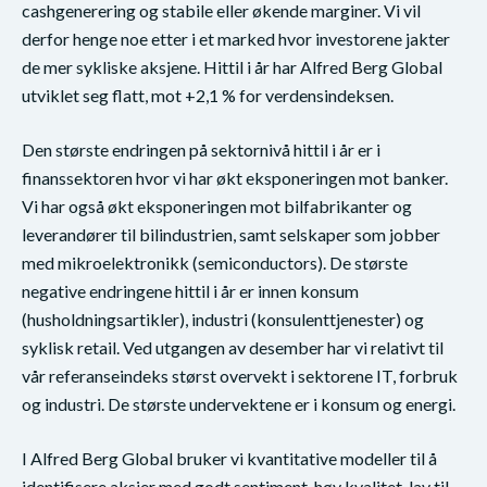
cashgenerering og stabile eller økende marginer. Vi vil
derfor henge noe etter i et marked hvor investorene jakter
de mer sykliske aksjene. Hittil i år har Alfred Berg Global
utviklet seg flatt, mot +2,1 % for verdensindeksen.
Den største endringen på sektornivå hittil i år er i
finanssektoren hvor vi har økt eksponeringen mot banker.
Vi har også økt eksponeringen mot bilfabrikanter og
leverandører til bilindustrien, samt selskaper som jobber
med mikroelektronikk (semiconductors). De største
negative endringene hittil i år er innen konsum
(husholdningsartikler), industri (konsulenttjenester) og
syklisk retail. Ved utgangen av desember har vi relativt til
vår referanseindeks størst overvekt i sektorene IT, forbruk
og industri. De største undervektene er i konsum og energi.
I Alfred Berg Global bruker vi kvantitative modeller til å
identifisere aksjer med godt sentiment, høy kvalitet, lav til