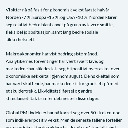
Vi sitter nå på fasit for økonomisk vekst første halvår;
Norden -7 %, Europa -15 %, og USA -10 %. Norden klarer
seg relativt bedre blant annet på grunn av lavere smitte,
fleksibel jobbsituasjon, samt lang bedre sosiale
sikkerhetsnett.
Makroøkonomien har vist bedring siste måned.
Analytikernes forventinger har vært svært lave, og
markedene har således latt seg bli positivt overrasket over
økonomiske nøkkeltall gjennom august. De nøkkeltall som
har vært skuffende, har markedene i stor grad sett på med
et skuldertrekk. Likviditetstilførsel og andre
stimulansetiltak trumfer det meste i disse dager.
Global PMI indekser har nå karret seg over 50 streken, noe
som indikerer positiv vekst. Men de seneste tallene forteller
oss samtidig at ferden videre fra der vi er nå, kan bli langt