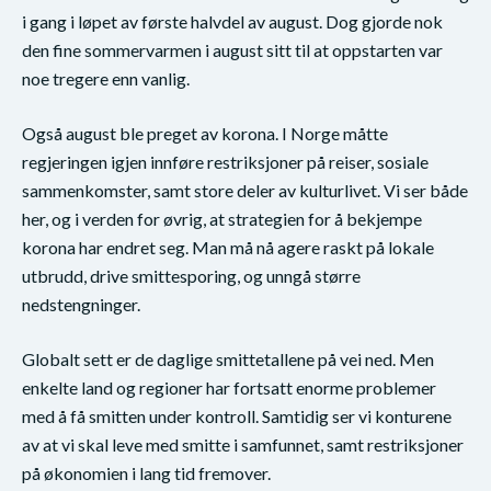
i gang i løpet av første halvdel av august. Dog gjorde nok
den fine sommervarmen i august sitt til at oppstarten var
noe tregere enn vanlig.
Også august ble preget av korona. I Norge måtte
regjeringen igjen innføre restriksjoner på reiser, sosiale
sammenkomster, samt store deler av kulturlivet. Vi ser både
her, og i verden for øvrig, at strategien for å bekjempe
korona har endret seg. Man må nå agere raskt på lokale
utbrudd, drive smittesporing, og unngå større
nedstengninger.
Globalt sett er de daglige smittetallene på vei ned. Men
enkelte land og regioner har fortsatt enorme problemer
med å få smitten under kontroll. Samtidig ser vi konturene
av at vi skal leve med smitte i samfunnet, samt restriksjoner
på økonomien i lang tid fremover.