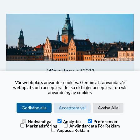
Månadsbrev Juli 2023
Vår webbplats använder cookies. Genom att använda vår
Publicerad
9. August 2023
webbplats och acceptera dessa riktlinjer accepterar du vår
användning av cookies
Under hela året har det varit mycket osäkerhet kopplat till om vi
når de förutspådda, om än föränderliga, styrräntetopparna.
Godkänn alla
Acceptera val
Avvisa Alla
Nödvändiga
Analytics
Preferenser
Marknadsföring
Användardata För Reklam
Anpassa Reklam