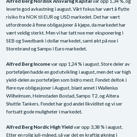
Alfred Berg Nordisk Ansvarlig Kapital
var opp 1,34 %, og
leverte god avkastning i august. Vårt fokus har vært å flytte
risiko fra NOK til EUR og USD markedet. Det har vært
utfordrende å finne obligasjoner å kjøpe, da markedet har
vært veldig sterkt. Men vi har tatt noe mer eksponering i
SEB og Swedbank i dollar markedet, samt økt på noe i
Storebrand og Sampo i Euro markedet.
Alfred Berg Income
var opp 1,24 % i august. Store deler av
porteføljen hadde en god utvikling i august, men det var high
yield-delen av porteføljen som bidro mest. Fondet deltok i
flere nye obligasjoner i August, blant annet i Wallenius
Wilhelmsen, Heimstaden Bostad, Sampo T2, og Altera
Shuttle Tankers. Fondet har god andel likviditet og vi ser
fortsatt gode muligheter i markedet.
Alfred Berg Nordic High Yield
var opp 3,38 % i august.
Etter en rolig juli-måned, så var det en kraftig økning i