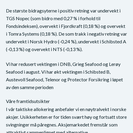
De største bidragsyterne i positiv retning var undervekt i
TGS Nopec (som bidro med 0,27 % i forhold til
Fondsindeksen), overvekt i Fjordkraft (0,18 %) og overvekt
i Tomra Systems (0,18 %). De som trakk i negativ retning var
undervekt i Norsk Hydro (-0,24 %), undervekt i Schibsted A
(-0,13 %) og overvekt i NTS (-0,13 %).
Vi har redusert vektingen i DNB, Grieg Seafood og Lerøy
Seafood i august. Vi har økt vektingen i Schibsted B,
Austevoll Seafood, Telenor og Protector Forsikring i løpet
av den samme perioden
Våre framtidsutsikter
I vår taktiske allokering anbefaler vi en nøytralvekt i norske
aksjer. Usikkerheten er for tiden svært høy og fortsatt store
svingninger må påregnes. Aksjemarkedet fremstår som
attraktivt sammenlignet med alternative