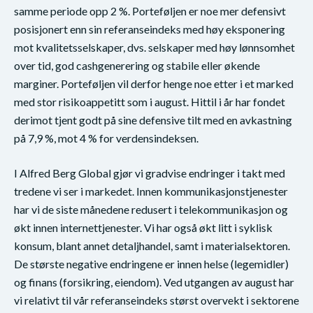
samme periode opp 2 %. Porteføljen er noe mer defensivt
posisjonert enn sin referanseindeks med høy eksponering
mot kvalitetsselskaper, dvs. selskaper med høy lønnsomhet
over tid, god cashgenerering og stabile eller økende
marginer. Porteføljen vil derfor henge noe etter i et marked
med stor risikoappetitt som i august. Hittil i år har fondet
derimot tjent godt på sine defensive tilt med en avkastning
på 7,9 %, mot 4 % for verdensindeksen.
I Alfred Berg Global gjør vi gradvise endringer i takt med
tredene vi ser i markedet. Innen kommunikasjonstjenester
har vi de siste månedene redusert i telekommunikasjon og
økt innen internettjenester. Vi har også økt litt i syklisk
konsum, blant annet detaljhandel, samt i materialsektoren.
De største negative endringene er innen helse (legemidler)
og finans (forsikring, eiendom). Ved utgangen av august har
vi relativt til vår referanseindeks størst overvekt i sektorene