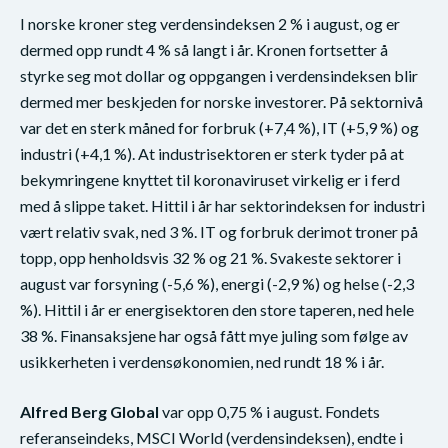
I norske kroner steg verdensindeksen 2 % i august, og er
dermed opp rundt 4 % så langt i år. Kronen fortsetter å
styrke seg mot dollar og oppgangen i verdensindeksen blir
dermed mer beskjeden for norske investorer. På sektornivå
var det en sterk måned for forbruk (+7,4 %), IT (+5,9 %) og
industri (+4,1 %). At industrisektoren er sterk tyder på at
bekymringene knyttet til koronaviruset virkelig er i ferd
med å slippe taket. Hittil i år har sektorindeksen for industri
vært relativ svak, ned 3 %. IT og forbruk derimot troner på
topp, opp henholdsvis 32 % og 21 %. Svakeste sektorer i
august var forsyning (-5,6 %), energi (-2,9 %) og helse (-2,3
%). Hittil i år er energisektoren den store taperen, ned hele
38 %. Finansaksjene har også fått mye juling som følge av
usikkerheten i verdensøkonomien, ned rundt 18 % i år.
Alfred Berg Global
var opp 0,75 % i august. Fondets
referanseindeks, MSCI World (verdensindeksen), endte i