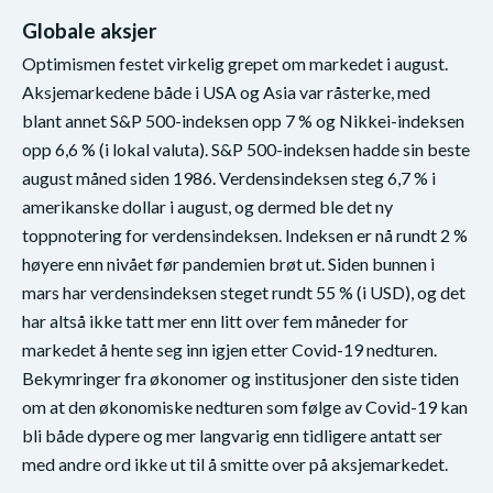
Globale aksjer
Optimismen festet virkelig grepet om markedet i august.
Aksjemarkedene både i USA og Asia var råsterke, med
blant annet S&P 500-indeksen opp 7 % og Nikkei-indeksen
opp 6,6 % (i lokal valuta). S&P 500-indeksen hadde sin beste
august måned siden 1986. Verdensindeksen steg 6,7 % i
amerikanske dollar i august, og dermed ble det ny
toppnotering for verdensindeksen. Indeksen er nå rundt 2 %
høyere enn nivået før pandemien brøt ut. Siden bunnen i
mars har verdensindeksen steget rundt 55 % (i USD), og det
har altså ikke tatt mer enn litt over fem måneder for
markedet å hente seg inn igjen etter Covid-19 nedturen.
Bekymringer fra økonomer og institusjoner den siste tiden
om at den økonomiske nedturen som følge av Covid-19 kan
bli både dypere og mer langvarig enn tidligere antatt ser
med andre ord ikke ut til å smitte over på aksjemarkedet.