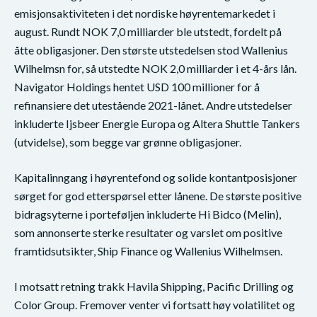
emisjonsaktiviteten i det nordiske høyrentemarkedet i
august. Rundt NOK 7,0 milliarder ble utstedt, fordelt på
åtte obligasjoner. Den største utstedelsen stod Wallenius
Wilhelmsn for, så utstedte NOK 2,0 milliarder i et 4-års lån.
Navigator Holdings hentet USD 100 millioner for å
refinansiere det utestående 2021-lånet. Andre utstedelser
inkluderte Ijsbeer Energie Europa og Altera Shuttle Tankers
(utvidelse), som begge var grønne obligasjoner.
Kapitalinngang i høyrentefond og solide kontantposisjoner
sørget for god etterspørsel etter lånene. De største positive
bidragsyterne i porteføljen inkluderte Hi Bidco (Melin),
som annonserte sterke resultater og varslet om positive
framtidsutsikter, Ship Finance og Wallenius Wilhelmsen.
I motsatt retning trakk Havila Shipping, Pacific Drilling og
Color Group. Fremover venter vi fortsatt høy volatilitet og