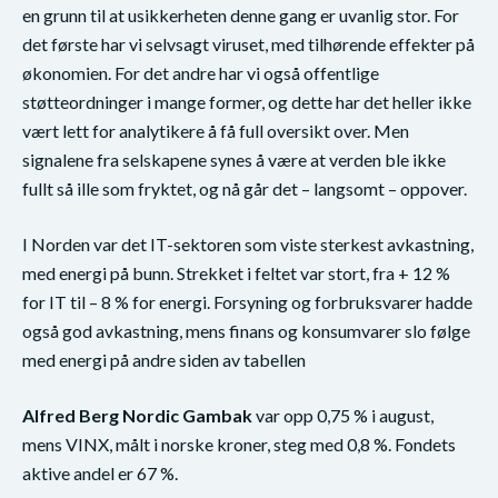
en grunn til at usikkerheten denne gang er uvanlig stor. For
det første har vi selvsagt viruset, med tilhørende effekter på
økonomien. For det andre har vi også offentlige
støtteordninger i mange former, og dette har det heller ikke
vært lett for analytikere å få full oversikt over. Men
signalene fra selskapene synes å være at verden ble ikke
fullt så ille som fryktet, og nå går det – langsomt – oppover.
I Norden var det IT-sektoren som viste sterkest avkastning,
med energi på bunn. Strekket i feltet var stort, fra + 12 %
for IT til – 8 % for energi. Forsyning og forbruksvarer hadde
også god avkastning, mens finans og konsumvarer slo følge
med energi på andre siden av tabellen
Alfred Berg Nordic Gambak
var opp 0,75 % i august,
mens VINX, målt i norske kroner, steg med 0,8 %. Fondets
aktive andel er 67 %.